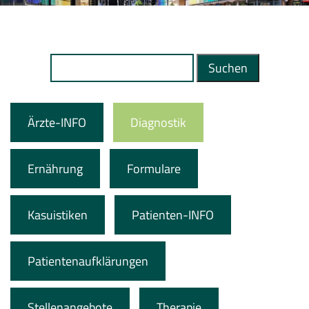
Suchen
nach:
Ärzte-INFO
Diagnostik
Ernährung
Formulare
Kasuistiken
Patienten-INFO
Patientenaufklärungen
Stellenangebote
Therapie