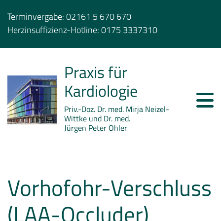
Terminvergabe:
02161 5 670 670
Herzinsuffizienz-Hotline:
0175 3337310
Praxis für
Kardiologie
Priv.-Doz. Dr. med. Mirja Neizel-
Wittke und Dr. med.
Jürgen Peter Ohler
Vorhofohr-Verschluss
(LAA-Occluder)