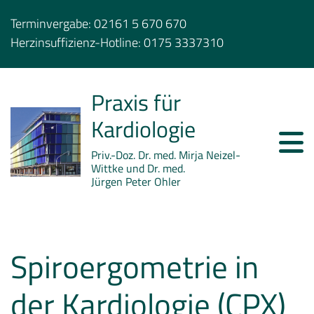
Terminvergabe:
02161 5 670 670
Herzinsuffizienz-Hotline:
0175 3337310
Praxis für
Kardiologie
Priv.-Doz. Dr. med. Mirja Neizel-
Wittke und Dr. med.
Jürgen Peter Ohler
Spiroergometrie in
der Kardiologie (CPX)