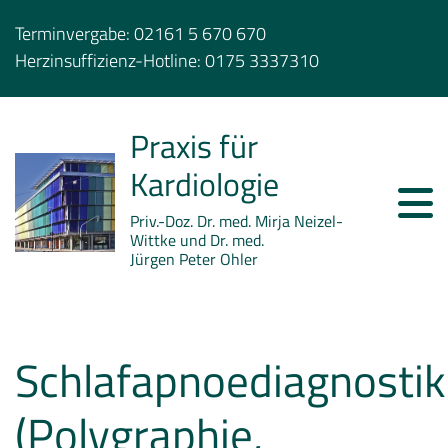
Terminvergabe:
02161 5 670 670
Herzinsuffizienz-Hotline:
0175 3337310
Praxis für
Kardiologie
Priv.-Doz. Dr. med. Mirja Neizel-
Wittke und Dr. med.
Jürgen Peter Ohler
Schlafapnoediagnostik
(Polygraphie,