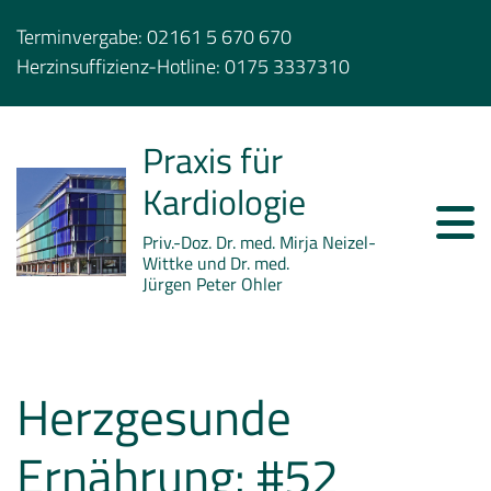
Terminvergabe:
02161 5 670 670
Herzinsuffizienz-Hotline:
0175 3337310
Praxis für
Kardiologie
Priv.-Doz. Dr. med. Mirja Neizel-
Wittke und Dr. med.
Jürgen Peter Ohler
Herzgesunde
Ernährung: #52