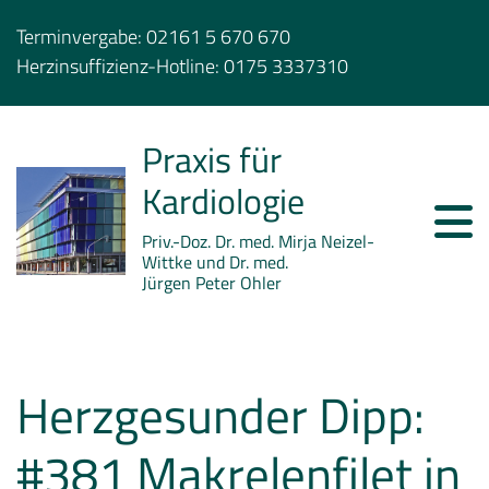
Terminvergabe:
02161 5 670 670
Herzinsuffizienz-Hotline:
0175 3337310
Praxis für
Kardiologie
Priv.-Doz. Dr. med. Mirja Neizel-
Wittke und Dr. med.
Jürgen Peter Ohler
Herzgesunder Dipp:
#381 Makrelenfilet in