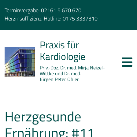
Terminvergabe:
02161 5 670 670
Herzinsuffizienz-Hotline:
0175 3337310
Praxis für
Kardiologie
Priv.-Doz. Dr. med. Mirja Neizel-
Wittke und Dr. med.
Jürgen Peter Ohler
Herzgesunde
Ernährung: #11