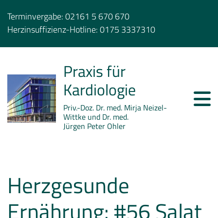
Terminvergabe:
02161 5 670 670
Herzinsuffizienz-Hotline:
0175 3337310
Praxis für
Kardiologie
Priv.-Doz. Dr. med. Mirja Neizel-
Wittke und Dr. med.
Jürgen Peter Ohler
Herzgesunde
Ernährung: #56 Salat