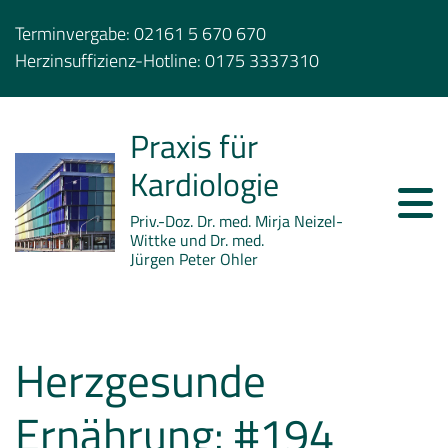
Terminvergabe:
02161 5 670 670
Herzinsuffizienz-Hotline:
0175 3337310
Praxis für
Kardiologie
Priv.-Doz. Dr. med. Mirja Neizel-
Wittke und Dr. med.
Jürgen Peter Ohler
Herzgesunde
Ernährung: #194