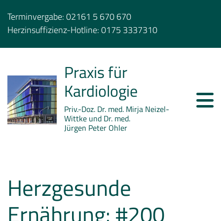
Terminvergabe:
02161 5 670 670
Herzinsuffizienz-Hotline:
0175 3337310
Praxis für
Kardiologie
Priv.-Doz. Dr. med. Mirja Neizel-
Wittke und Dr. med.
Jürgen Peter Ohler
Herzgesunde
Ernährung: #200