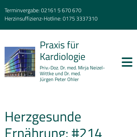
Terminvergabe:
02161 5 670 670
Herzinsuffizienz-Hotline:
0175 3337310
Praxis für
Kardiologie
Priv.-Doz. Dr. med. Mirja Neizel-
Wittke und Dr. med.
Jürgen Peter Ohler
Herzgesunde
Ernährung: #214