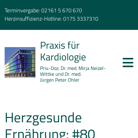
Terminvergabe:
02161 5 670 670
Herzinsuffizienz-Hotline:
0175 3337310
Praxis für
Kardiologie
Priv.-Doz. Dr. med. Mirja Neizel-
Wittke und Dr. med.
Jürgen Peter Ohler
Herzgesunde
Ernährung: #80