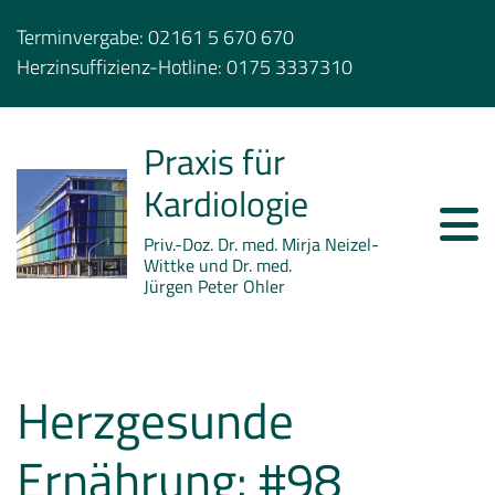
Terminvergabe:
02161 5 670 670
Herzinsuffizienz-Hotline:
0175 3337310
Praxis für
Kardiologie
Priv.-Doz. Dr. med. Mirja Neizel-
Wittke und Dr. med.
Jürgen Peter Ohler
Herzgesunde
Ernährung: #98