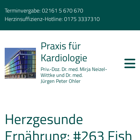
Terminvergabe:
02161 5 670 670
Herzinsuffizienz-Hotline:
0175 3337310
Praxis für
Kardiologie
Priv.-Doz. Dr. med. Mirja Neizel-
Wittke und Dr. med.
Jürgen Peter Ohler
Herzgesunde
Ernährung: #263 Fish