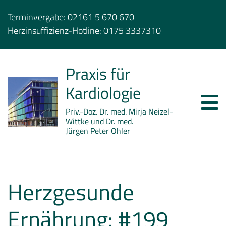
Terminvergabe:
02161 5 670 670
Herzinsuffizienz-Hotline:
0175 3337310
Praxis für
Kardiologie
Priv.-Doz. Dr. med. Mirja Neizel-
Wittke und Dr. med.
Jürgen Peter Ohler
Herzgesunde
Ernährung: #199