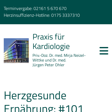
Terminvergabe:
02161 5 670 670
Herzinsuffizienz-Hotline:
0175 3337310
Praxis für
Kardiologie
Priv.-Doz. Dr. med. Mirja Neizel-
Wittke und Dr. med.
Jürgen Peter Ohler
Herzgesunde
Ernährung: #101