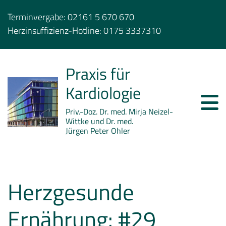
Terminvergabe:
02161 5 670 670
Herzinsuffizienz-Hotline:
0175 3337310
Praxis für
Kardiologie
Priv.-Doz. Dr. med. Mirja Neizel-
Wittke und Dr. med.
Jürgen Peter Ohler
Herzgesunde
Ernährung: #29