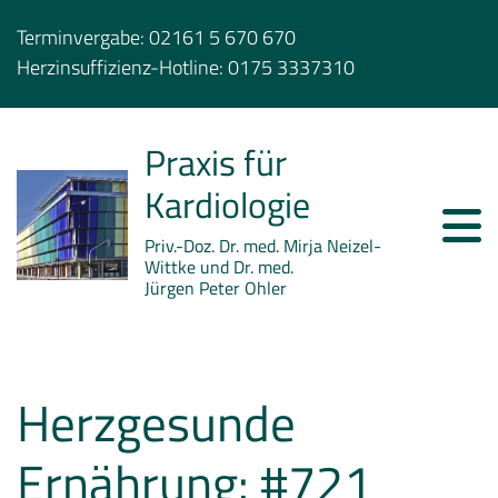
Terminvergabe:
02161 5 670 670
Herzinsuffizienz-Hotline:
0175 3337310
Praxis für
Kardiologie
Priv.-Doz. Dr. med. Mirja Neizel-
Wittke und Dr. med.
Jürgen Peter Ohler
Herzgesunde
Ernährung: #721