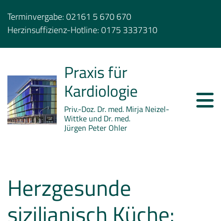
Terminvergabe:
02161 5 670 670
Herzinsuffizienz-Hotline:
0175 3337310
Praxis für
Kardiologie
Priv.-Doz. Dr. med. Mirja Neizel-
Wittke und Dr. med.
Jürgen Peter Ohler
Herzgesunde
sizilianisch Küche: