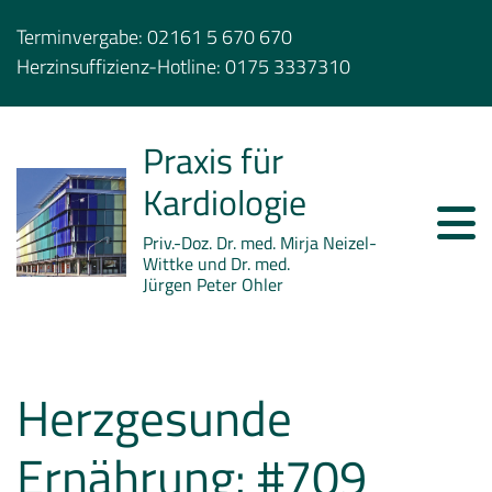
Terminvergabe:
02161 5 670 670
Herzinsuffizienz-Hotline:
0175 3337310
Praxis für
Kardiologie
Priv.-Doz. Dr. med. Mirja Neizel-
Wittke und Dr. med.
Jürgen Peter Ohler
Herzgesunde
Ernährung: #709