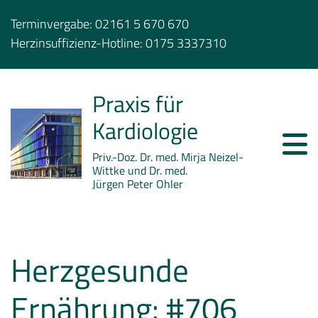
Terminvergabe:
02161 5 670 670
Herzinsuffizienz-Hotline:
0175 3337310
Praxis für
Kardiologie
Priv.-Doz. Dr. med. Mirja Neizel-
Wittke und Dr. med.
Jürgen Peter Ohler
Herzgesunde
Ernährung: #706