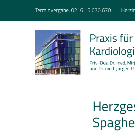
Terminvergabe:
02161 5 670 670
Herzin
Praxis für
Kardiolog
Priv.-Doz. Dr. med. Mi
und Dr. med. Jürgen P
Herzge
Spaghet