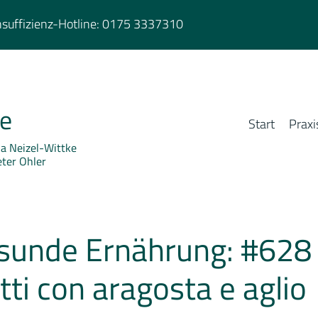
suffizienz-Hotline:
0175 3337310
ie
Start
Praxi
rja Neizel-Wittke
eter Ohler
sunde Ernährung: #628
ti con aragosta e aglio