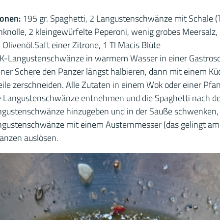
sonen:
195 gr. Spaghetti, 2 Langustenschwänze mit Schale (
hknolle, 2 kleingewürfelte Peperoni, wenig grobes Meersalz,
Olivenöl.Saft einer Zitrone, 1 Tl Macis Blüte
TK-Langustenschwänze in warmem Wasser in einer Gastrosch
einer Schere den Panzer längst halbieren, dann mit einem 
ile zerschneiden. Alle Zutaten in einem Wok oder einer Pfa
e Langustenschwänze entnehmen und die Spaghetti nach d
ngustenschwänze hinzugeben und in der Sauße schwenken, 
angustenschwänze mit einem Austernmesser (das gelingt am
ganzen auslösen.