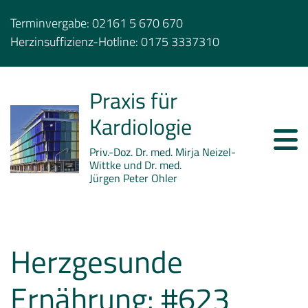
Terminvergabe:
02161 5 670 670
Herzinsuffizienz-Hotline:
0175 3337310
Praxis für
Kardiologie
Priv.-Doz. Dr. med. Mirja Neizel-
Wittke und Dr. med.
Jürgen Peter Ohler
Herzgesunde
Ernährung: #623