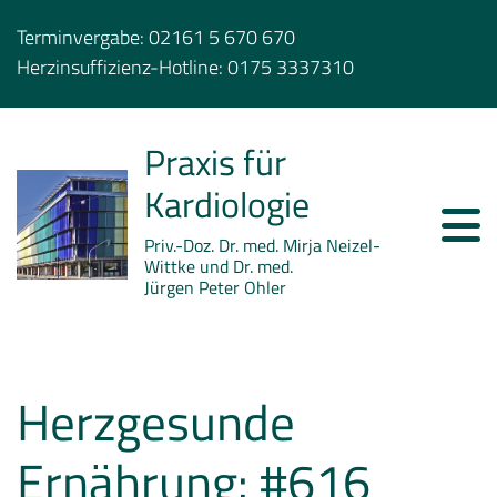
Terminvergabe:
02161 5 670 670
Herzinsuffizienz-Hotline:
0175 3337310
Praxis für
Kardiologie
Priv.-Doz. Dr. med. Mirja Neizel-
Wittke und Dr. med.
Jürgen Peter Ohler
Herzgesunde
Ernährung: #616