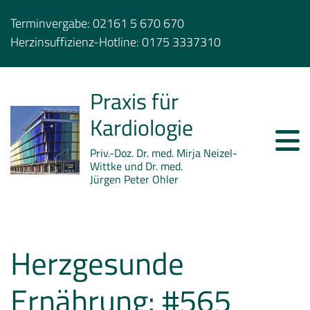
Terminvergabe:
02161 5 670 670
Herzinsuffizienz-Hotline:
0175 3337310
Praxis für
Kardiologie
Priv.-Doz. Dr. med. Mirja Neizel-
Wittke und Dr. med.
Jürgen Peter Ohler
Herzgesunde
Ernährung: #565