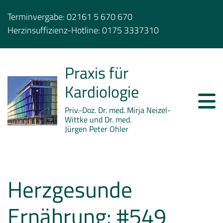
Terminvergabe:
02161 5 670 670
Herzinsuffizienz-Hotline:
0175 3337310
Praxis für
Kardiologie
Priv.-Doz. Dr. med. Mirja Neizel-
Wittke und Dr. med.
Jürgen Peter Ohler
Herzgesunde
Ernährung: #549