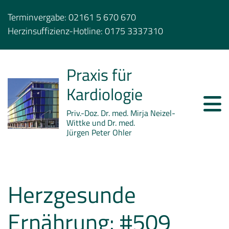
Terminvergabe:
02161 5 670 670
Herzinsuffizienz-Hotline:
0175 3337310
Praxis für
Kardiologie
Priv.-Doz. Dr. med. Mirja Neizel-
Wittke und Dr. med.
Jürgen Peter Ohler
Herzgesunde
Ernährung: #509