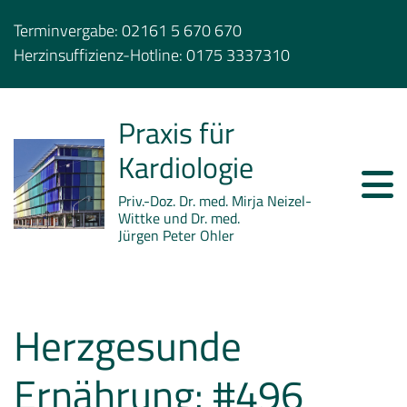
Terminvergabe:
02161 5 670 670
Herzinsuffizienz-Hotline:
0175 3337310
Praxis für
Kardiologie
Priv.-Doz. Dr. med. Mirja Neizel-
Wittke und Dr. med.
Jürgen Peter Ohler
Herzgesunde
Ernährung: #496