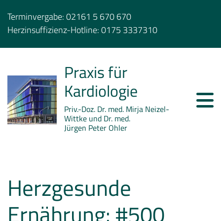
Terminvergabe:
02161 5 670 670
Herzinsuffizienz-Hotline:
0175 3337310
Praxis für
Kardiologie
Priv.-Doz. Dr. med. Mirja Neizel-
Wittke und Dr. med.
Jürgen Peter Ohler
Herzgesunde
Ernährung: #500