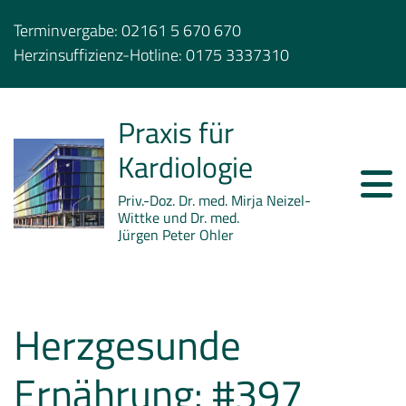
Terminvergabe:
02161 5 670 670
Herzinsuffizienz-Hotline:
0175 3337310
Praxis für
Kardiologie
Priv.-Doz. Dr. med. Mirja Neizel-
Wittke und Dr. med.
Jürgen Peter Ohler
Herzgesunde
Ernährung: #397