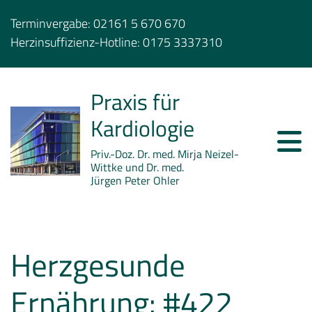
Terminvergabe:
02161 5 670 670
Herzinsuffizienz-Hotline:
0175 3337310
Praxis für
Kardiologie
Priv.-Doz. Dr. med. Mirja Neizel-
Wittke und Dr. med.
Jürgen Peter Ohler
Herzgesunde
Ernährung: #422