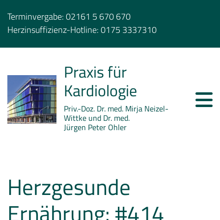
Terminvergabe:
02161 5 670 670
Herzinsuffizienz-Hotline:
0175 3337310
Praxis für
Kardiologie
Priv.-Doz. Dr. med. Mirja Neizel-
Wittke und Dr. med.
Jürgen Peter Ohler
Herzgesunde
Ernährung: #414