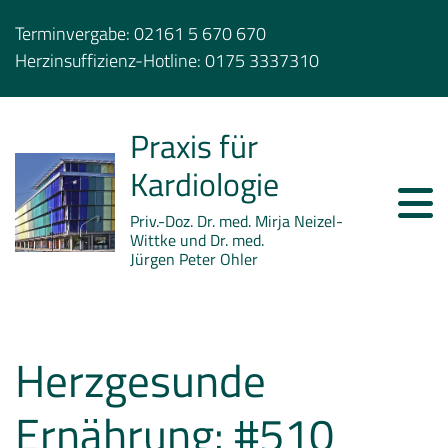
Terminvergabe:
02161 5 670 670
Herzinsuffizienz-Hotline:
0175 3337310
Praxis für
Kardiologie
Priv.-Doz. Dr. med. Mirja Neizel-
Wittke und Dr. med.
Jürgen Peter Ohler
Herzgesunde
Ernährung: #510