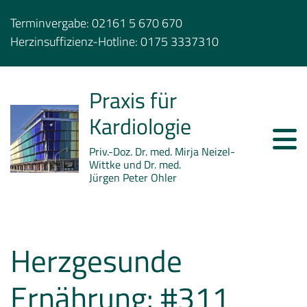
Terminvergabe:
02161 5 670 670
Herzinsuffizienz-Hotline:
0175 3337310
Praxis für
Kardiologie
Priv.-Doz. Dr. med. Mirja Neizel-
Wittke und Dr. med.
Jürgen Peter Ohler
Herzgesunde
Ernährung: #311