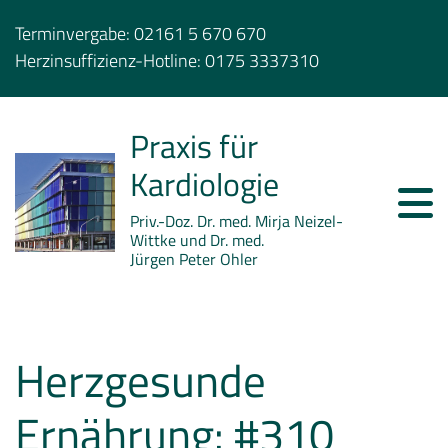
Terminvergabe:
02161 5 670 670
Herzinsuffizienz-Hotline:
0175 3337310
Praxis für
Kardiologie
Priv.-Doz. Dr. med. Mirja Neizel-
Wittke und Dr. med.
Jürgen Peter Ohler
Herzgesunde
Ernährung: #310