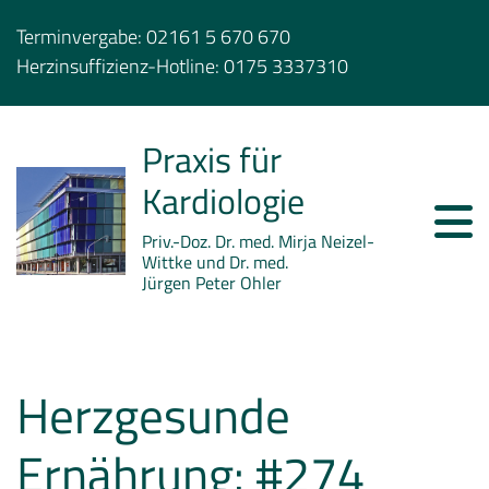
Terminvergabe:
02161 5 670 670
Herzinsuffizienz-Hotline:
0175 3337310
Praxis für
Kardiologie
Priv.-Doz. Dr. med. Mirja Neizel-
Wittke und Dr. med.
Jürgen Peter Ohler
Herzgesunde
Ernährung: #274