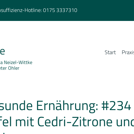
suffizienz-Hotline:
0175 3337310
ie
Start
Praxi
rja Neizel-Wittke
eter Ohler
sunde Ernährung: #234
el mit Cedri-Zitrone un