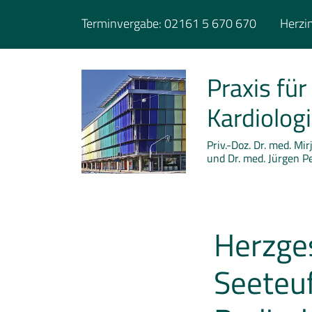
Terminvergabe:
02161 5 670 670
Herzin
Praxis für
Kardiolog
Priv.-Doz. Dr. med. Mi
und Dr. med. Jürgen P
Herzge
Seeteuf