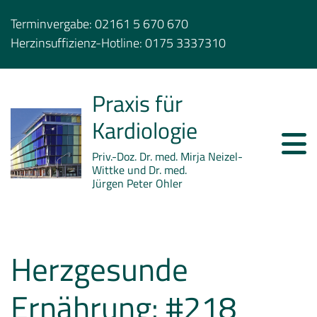
Terminvergabe:
02161 5 670 670
Herzinsuffizienz-Hotline:
0175 3337310
Praxis für
Kardiologie
Priv.-Doz. Dr. med. Mirja Neizel-
Wittke und Dr. med.
Jürgen Peter Ohler
Herzgesunde
Ernährung: #218