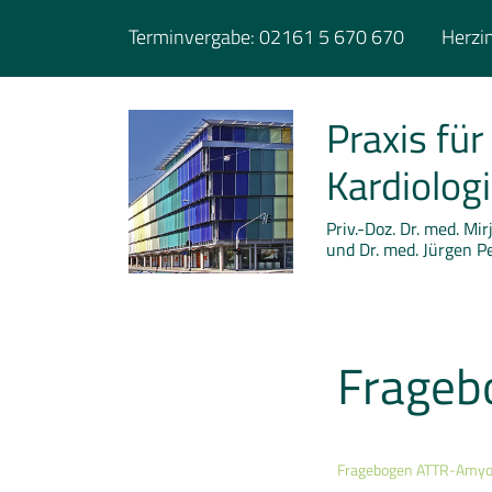
Terminvergabe:
02161 5 670 670
Herzin
Praxis für
Kardiolog
Priv.-Doz. Dr. med. Mi
und Dr. med. Jürgen P
Frageb
Fragebogen ATTR-Amyo