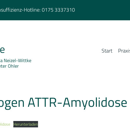
suffizienz-Hotline:
0175 3337310
ie
Start
Praxi
rja Neizel-Wittke
eter Ohler
ogen ATTR-Amyolidose
lidose
Herunterladen