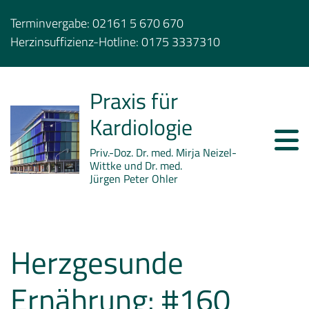
Terminvergabe:
02161 5 670 670
Herzinsuffizienz-Hotline:
0175 3337310
Praxis für
Kardiologie
Priv.-Doz. Dr. med. Mirja Neizel-
Wittke und Dr. med.
Jürgen Peter Ohler
Herzgesunde
Ernährung: #160