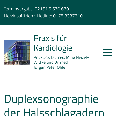
Terminvergabe:
02161 5 670 670
Herzinsuffizienz-Hotline:
0175 3337310
Praxis für
Kardiologie
Priv.-Doz. Dr. med. Mirja Neizel-
Wittke und Dr. med.
Jürgen Peter Ohler
Duplexsonographie
der Halsschlagadern