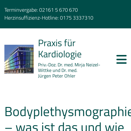
Terminvergabe:
02161 5 670 670
Herzinsuffizienz-Hotline:
0175 3337310
Praxis für
Kardiologie
Priv.-Doz. Dr. med. Mirja Neizel-
Wittke und Dr. med.
Jürgen Peter Ohler
Bodyplethysmographi
– was ist das und wie