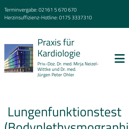
Terminvergabe:
02161 5 670 670
Herzinsuffizienz-Hotline:
0175 3337310
Praxis für
Kardiologie
Priv.-Doz. Dr. med. Mirja Neizel-
Wittke und Dr. med.
Jürgen Peter Ohler
Lungenfunktionstest
(Bodyplethysmographi